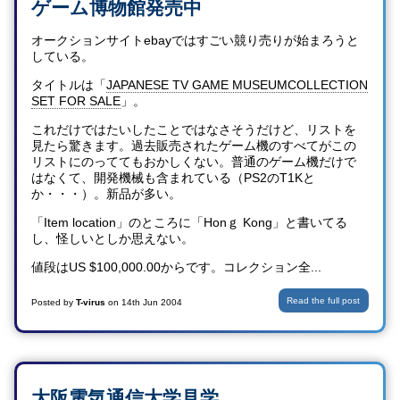
ゲーム博物館発売中
オークションサイトebayではすごい競り売りが始まろうと
している。
タイトルは「
JAPANESE TV GAME MUSEUMCOLLECTION
SET FOR SALE
」。
これだけではたいしたことではなさそうだけど、リストを
見たら驚きます。過去販売されたゲーム機のすべてがこの
リストにのっててもおかしくない。普通のゲーム機だけで
はなくて、開発機械も含まれている（PS2のT1Kと
か・・・）。新品が多い。
「Item location」のところに「Honｇ Kong」と書いてる
し、怪しいとしか思えない。
値段はUS $100,000.00からです。コレクション全...
Read the full post
Posted by
T-virus
on
14th Jun 2004
大阪電気通信大学見学