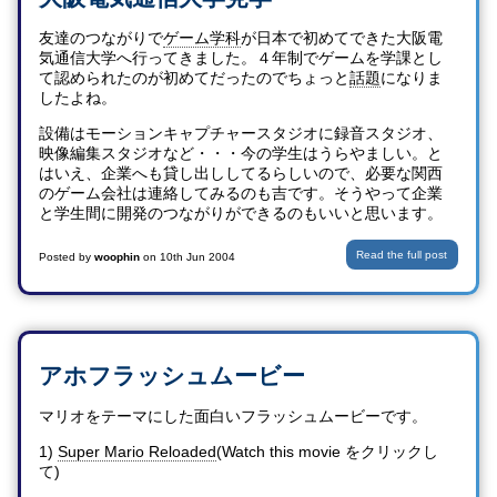
友達のつながりで
ゲーム学科
が日本で初めてできた大阪電
気通信大学へ行ってきました。４年制でゲームを学課とし
て認められたのが初めてだったのでちょっと
話題
になりま
したよね。
設備はモーションキャプチャースタジオに録音スタジオ、
映像編集スタジオなど・・・今の学生はうらやましい。と
はいえ、企業へも貸し出ししてるらしいので、必要な関西
のゲーム会社は連絡してみるのも吉です。そうやって企業
と学生間に開発のつながりができるのもいいと思います。
Read the full post
Posted by
woophin
on
10th Jun 2004
アホフラッシュムービー
マリオをテーマにした面白いフラッシュムービーです。
1)
Super Mario Reloaded
(Watch this movie をクリックし
て)