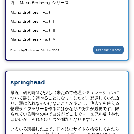
2) 「
Mario Brothers
」シリーズ...:
Mario Brothers -
Part I
Mario Brothers -
Part II
Mario Brothers -
Part III
Mario Brothers -
Part IV
Read the full post
Posted by
T-virus
on
9th Jun 2004
springhead
最近、研究時間が少し出来たので物理シミュレーションに
ついて詳しく調べることになりましたが、想像していた通
り、頭に入れなゃいけないことが多いし、他人でも使える
物理ライブラリーを作るにはかなりの努力が必要です。限
られている時間の中で自分がどこまでマニュアル通りやれ
ばいいか、それもひとつの問題となりますし・・・
いろいろ読書した上で、日本語のサイトを検索してみたら