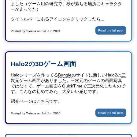
ました（ゲーム用の研究で、砂が落ちる場所にキャラクタ
ーが走ってた）
タイトルバーにあるアイコンをクリックしたら...
Read the full post
Posted by
T-virus
on
3rd Jun 2004
Halo2の3Dゲーム画面
Haloシリーズを作ってる
Bungie
のサイトに新しいHalo2の
三
次元ゲーム画面
がありました。三次元のゲームの画面写真
ではなくて、ゲーム画面をQuickTimeで三次元化したもので
す。こんなの初めてみた、大変いい感じです。
紹介ページは
こちら
です。
Read the full post
Posted by
T-virus
on
3rd Jun 2004