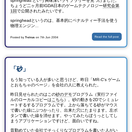
springhead.という興味深いライブラリーを見つけました。
ちょうど二ヶ月前IGDA日本のゲームテクノロジー
研究会第
1回
で公開されたみたいです。
springheadというのは、基本的にペナルティー手法を使う
物理エンジン...
Read the full post
Posted by
T-virus
on
7th Jun 2004
「砂」
もう知っている人が多いと思うけど、昨日「MR-C's ゲーム
とおもちゃのページ」を会社の人に教えられた。
昨日見せられたのはこの
砂のデモ
プログラム（実行ファイ
ルのローカルコピーは
こちら
）。砂の動きを2Dでシミュレ
ートするするプログラムです。上から落ちてる砂がマウス
で書いた線にぶつかったり、出来た穴にたまります。左ボ
タンで書いた線を消せます。やってみたらぼうっとしてし
まうアプリケーションですけど、面白いですね。
昔勤めていた会社でそっくりなプログラムを書いた人がい