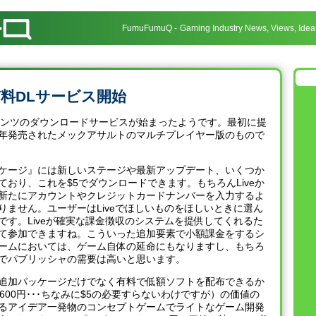
FumuFumuQ
Gaming Industry News, Views, Idea
eで有料DLサービス開始
料コンテンツのダウンロードサービスが始まったようです。最初に提
年発売されたメックアサルトのマルチプレイヤー版のもので
ケージ』には新しいステージや最新アップデート、いくつか
おり、これを$5でダウンロードできます。もちろんLiveか
新たにアカウントやクレジットカードナンバーを入力するよ
りません。ユーザーはLiveでほしいものをほしいときに選ん
です。Liveが確実な課金徴収のシステムを提供してくれるた
て参加できますね。こういった追加要素で小額課金をするシ
ームにおいては、ゲーム自体の延命にもなりますし、もちろ
でパブリッシャの需要は高いと思います。
追加パッケージだけでなく有料で低額ソフトを配布できるか
600円･･･ちなみに$5の必要すらないわけですが）の価値の
るアイデア一発物のコンセプトゲームでライトなゲーム開発