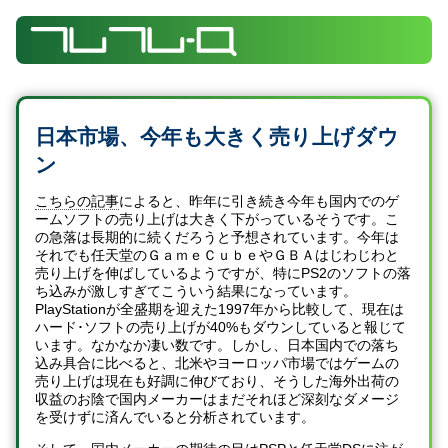
日本市場、今年も大きく売り上げダウ
ン
こちらの記事
によると、昨年に引き続き今年も国内でのゲ
ームソフトの売り上げは大きく下がっているそうです。こ
の急落は長期的に続くだろうと予想されています。今年は
それでも任天堂のＧａｍｅＣｕｂｅやＧＢＡはじわじわと
売り上げを伸ばしているようですが、特にPS2のソフトの落
ち込みが激しすぎてこういう結果になっています。
PlayStationが全盛期を迎えた1997年から比較して、現在は
ハード･ソフトの売り上げが40%もダウンしていると報じて
います。なかなか凄い数です。しかし、日本国内での落ち
込み具合に比べると、北米やヨーロッパ市場ではゲームの
売り上げは現在も好調に伸びており、そうした海外出荷の
収益のお陰で国内メーカーはまだそれほど深刻なダメージ
を受けずに済んでいると分析されています。