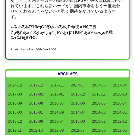
そして、国内メーカーの期待の目はPSPと任天堂DSに注が
れています。これら新ハードが、国内市場をもう一度賑わ
せてくれるんじゃないかと強く期待をかけているようで
す。
ܤǤॽեȤ夲ƤͳϤʤǤ礦͡ǯϡäॽեȤ夲˳Ƥʥ㤦⤬Ӥʧ˲Ƥ롢
ӤǥबǤˤʤä⤢ޤƱ̡ͤǶȳˤ⡢ä̡夲˳Ƥ̶л֤ʤɤβˤĤ֤Ǥ̵ӤˤʤäƤޤäˤʤưո褦
ǤɤǤͤƱȡäȲľФޤ
Posted by
qul
on
30th Jun 2004
ARCHIVES
2024-12
2017-12
2017-11
2017-08
2017-05
2017-04
2017-03
2017-02
2017-01
2016-12
2016-11
2016-10
2016-09
2016-08
2016-07
2016-06
2016-05
2016-04
2015-03
2015-01
2014-09
2014-04
2014-03
2014-01
2013-12
2013-08
2013-04
2013-03
2013-01
2012-12
2012-11
2012-10
2012-08
2012-07
2012-06
2012-05