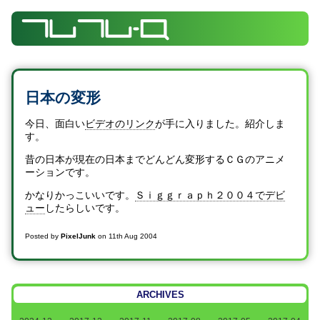
日本の変形
今日、面白い
ビデオのリンク
が手に入りました。紹介しま
す。
昔の日本が現在の日本までどんどん変形するＣＧのアニメ
ーションです。
かなりかっこいいです。
Ｓｉｇｇｒａｐｈ２００４でデビ
ュー
したらしいです。
Posted by
PixelJunk
on
11th Aug 2004
ARCHIVES