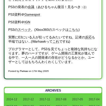
PS3の発表の
会議
（あひるちゃん復活！見るべき :-)）
PS3資料＠
Gamespot
PS3資料＠
IGN
PS3の
スペック
。(Xbox360のスペックは
こちら
)
実際にE3にいる人が狂ってるみたいですね。記者の
反応
も
半端ではない...(Warhawkって
これ
ですね)
プログラマーとして、PS3を見てちょっと複雑な気持ちにな
ります。夢のハードですが、ゲーム開発の工業化が進んで
る中で、一人一人の開発者の存在がどうなるかとか。ユー
ザーとしてはもちろんわくわくしています。
Posted by
T-virus
on
17th May 2005
ARCHIVES
2024-12
2017-12
2017-11
2017-08
2017-05
2017-04