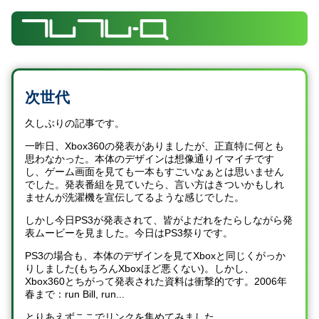
次世代
久しぶりの記事です。
一昨日、Xbox360の発表がありましたが、正直特に何とも
思わなかった。本体のデザインは想像通りイマイチです
し、ゲーム画面を見ても一本もすごいなぁとは思いません
でした。発表番組を見ていたら、言い方はきついかもしれ
ませんが洗濯機を宣伝してるような感じでした。
しかし今日PS3が発表されて、皆がよだれをたらしながら発
表ムービーを見ました。今日はPS3祭りです。
PS3の場合も、本体のデザインを見てXboxと同じくがっか
りしました(もちろんXboxほど悪くない)。しかし、
Xbox360とちがって発表された資料は衝撃的です。2006年
春まで：run Bill, run...
とりあえずここでリンクを集めてみました。