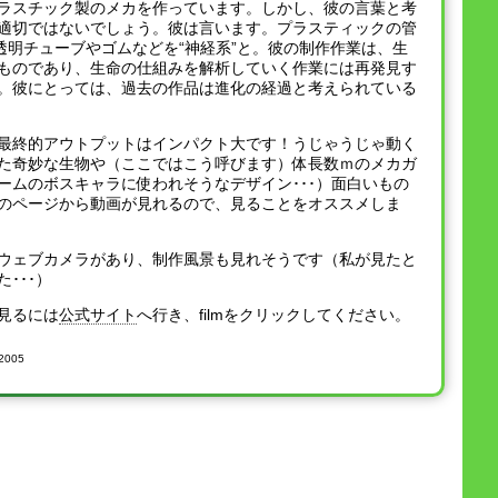
ラスチック製のメカを作っています。しかし、彼の言葉と考
適切ではないでしょう。彼は言います。プラスティックの管
、透明チューブやゴムなどを“神経系”と。彼の制作作業は、生
ものであり、生命の仕組みを解析していく作業には再発見す
。彼にとっては、過去の作品は進化の経過と考えられている
最終的アウトプットはインパクト大です！うじゃうじゃ動く
た奇妙な生物や（ここではこう呼びます）体長数ｍのメカガ
ームのボスキャラに使われそうなデザイン･･･）面白いもの
のページから動画が見れるので、見ることをオススメしま
ウェブカメラがあり、制作風景も見れそうです（私が見たと
･･･）
見るには
公式サイト
へ行き、filmをクリックしてください。
 2005