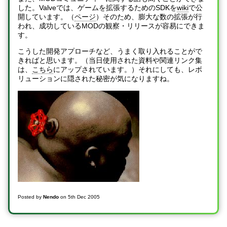
した。Valveでは、ゲームを拡張するためのSDKを
wiki
で公
開しています。（
ページ
）そのため、膨大な数の拡張が行
われ、成功しているMODの観察・リリースが容易にできま
す。
こうした開発アプローチなど、うまく取り入れることがで
きればと思います。（当日使用された資料や関連リンク集
は、
こちら
にアップされています。）それにしても、レボ
リューションに隠された秘密が気になりますね。
Posted by
Nendo
on
5th Dec 2005