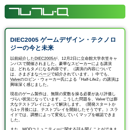
DIEC2005 ゲームデザイン・テクノロ
ジーの今と未来
以前紹介した
DIEC2005
が、12月2日に立命館大学衣笠キャ
ンパスで開催されました。豪華なスピーカーによる講演
は、どれもタメになる内容です。（講演の内容について
は、さまざまな
ページ
で紹介されています。）中でも、
Valve
のロビン・ウォーカー氏による『Half-Life2』の講演は
興味深く感じました。
現在のゲーム製作は、無限の変数を操る必要があり評価し
づらい状況になっています。こうした問題を、Valveでは膨
大なテストプレイによって解決します。（開発スタートか
ら1ヶ月後には、テストプレイを開始したそうです。）スラ
イドでは、調整によって変化していくマップを確認できま
した。
また、MODコミュニティーに関する話も聞くことができま