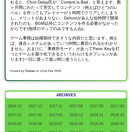
れると、Chris Delay氏が「Content.is.Bad」と答えます。数
ヶ月間にわたって苦労してコンテンツ（例えばひとつのレ
ベル）を作ってもプレイャーが１時間でクリアしたしまう
し、メリットがあまりない。Defconがあんな短時間で開発
されたのも、BGM以外にコンテンツを作る必要がなかった
からです(地球のマップのみですもんね)。
ゲーム事態は結構期待できそうな内容だと思います。例え
ば、連合システムがあっていつ仲間に裏切られるかわかり
ません。おまけに「事務所モード」があってPanic Keyを打
つとゲームを最小化できるというわらけるオプションがあ
ります(一日に渡って遊ぶ時に使うらしい)。
Posted by
T-virus
on
22nd Feb 2006
ARCHIVES
2024-12
2017-12
2017-11
2017-08
2017-05
2017-04
2017-03
2017-02
2017-01
2016-12
2016-11
2016-10
2016-09
2016-08
2016-07
2016-06
2016-05
2016-04