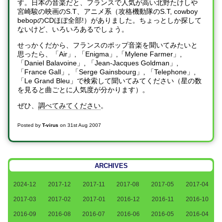
す。日本の音楽だと、フランスで人気が高い北野たけしや
宮崎駿の映画のS.T、アニメ系（攻格機動隊のS.T, cowboy
bebopのCDほぼ全部!）がありました。ちょっとしか探して
ないけど、いろいろあるでしょう。
せっかくだから、フランスのポップ音楽を聞いてみたいと
思ったら、「Air」, 「Enigma」,「Mylene Farmer」,
「Daniel Balavoine」, 「Jean-Jacques Goldman」,
「France Gall」, 「Serge Gainsbourg」, 「Telephone」,
「Le Grand Bleu」で検索して聞いてみてください（星の数
を見ると曲ごとに人気度が分かります）。
ぜひ、
調べてみてください
。
Posted by
T-virus
on
31st Aug 2007
ARCHIVES
2024-12
2017-12
2017-11
2017-08
2017-05
2017-04
2017-03
2017-02
2017-01
2016-12
2016-11
2016-10
2016-09
2016-08
2016-07
2016-06
2016-05
2016-04