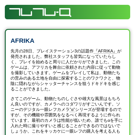
AFRIKA
先月の28日、プレイステーション3の話題作
『AFRIKA』
が
発売されました。弊社スタッフも皆気になっていたらし
く、プレイを始めると周りに人だかりができました。この
ゲームは、アフリカを舞台に依頼された内容に従って動物
を撮影していきます。ゲームをプレイして私は、動物たち
の営みのある土地を自由に探索することのワクワクと、物
陰に隠れながらシャッターチャンスを狙うドキドキを感じ
ることができました。
さてこのゲーム、動物たちのしぐさや雄大な風景はもちろ
ん良いのですが、カメラへのコダワリがすごいんです。ソ
ニーのデジタル一眼レフカメラ
”α”
シリーズが登場するので
すが、その機能や雰囲気をなるべく再現するように作られ
ています。最初のカメラは性能が低いため、誰でもαを手に
入れた時に撮りやすいと感じることができるのではないで
しょうか。これをキッカケに一眼レフの購入を考える人も