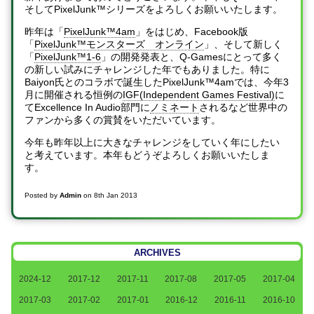
そしてPixelJunk™シリーズをよろしくお願いいたします。
昨年は「
PixelJunk™4am
」をはじめ、Facebook版
「
PixelJunk™モンスターズ オンライン
」、そして新しく
「
PixelJunk™1-6
」の開発発表と、Q-Gamesにとって多く
の新しい試みにチャレンジした年でもありました。特に
Baiyon氏とのコラボで誕生したPixelJunk™4amでは、今年3
月に開催される恒例の
IGF(Independent Games Festival)
に
てExcellence In Audio部門に
ノミネート
されるなど世界中の
ファンから多くの賞賛をいただいています。
今年も昨年以上に大きなチャレンジをしていく年にしたい
と考えています。本年もどうぞよろしくお願いいたしま
す。
Posted by
Admin
on
8th Jan 2013
ARCHIVES
2024-12
2017-12
2017-11
2017-08
2017-05
2017-04
2017-03
2017-02
2017-01
2016-12
2016-11
2016-10