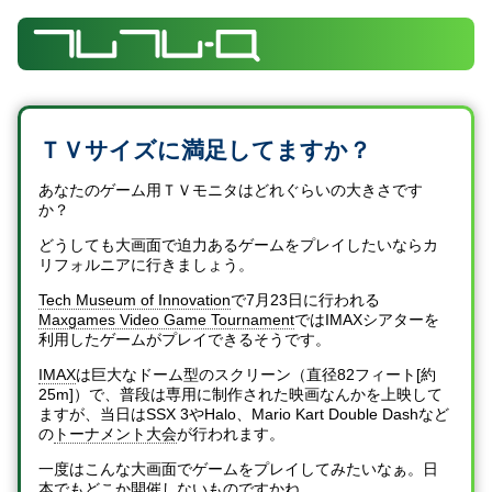
ＴＶサイズに満足してますか？
あなたのゲーム用ＴＶモニタはどれぐらいの大きさです
か？
どうしても大画面で迫力あるゲームをプレイしたいならカ
リフォルニアに行きましょう。
Tech Museum of Innovation
で7月23日に行われる
Maxgames Video Game Tournament
ではIMAXシアターを
利用したゲームがプレイできるそうです。
IMAX
は巨大なドーム型のスクリーン（直径82フィート[約
25m]）で、普段は専用に制作された映画なんかを上映して
ますが、当日はSSX 3やHalo、Mario Kart Double Dashなど
の
トーナメント大会
が行われます。
一度はこんな大画面でゲームをプレイしてみたいなぁ。日
本でもどこか開催しないものですかね。