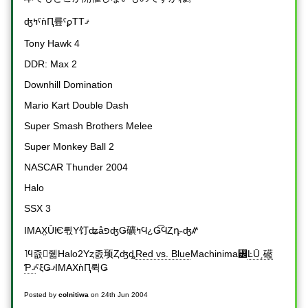
ʤߤˤǹԤ륲ˤϼΤΤޤ
Tony Hawk 4
DDR: Max 2
Downhill Domination
Mario Kart Double Dash
Super Smash Brothers Melee
Super Monkey Ball 2
NASCAR Thunder 2004
Halo
SSX 3
IMAX̤ŪѤ뤿Υ饤ʥåפʤǤ礦ߤϤ¿Ǥ͡ϤȤդ˵ʤꤽ
˥ϥ쥾줿Halo2Υȥ졼顼Ȥʤȡ
Red vs. Blue
Machinima꡼
ĿŪ˱礷
ˤξǤޤIMAXǹԤ뤽Ǥ
Ƥޤ
Posted by
colnitiwa
on
24th Jun 2004