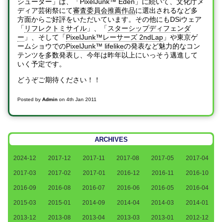
シューター」は、「PixelJunk™ Eden」に続いて、文化庁メ
ディア芸術祭にて
審査委員会推薦作品
に選出されるなど多
方面からご好評をいただいています。その他にもDSiウェア
「
リフレクトミサイル
」、「
スターシップディフェンダ
ー
」、そして「
PixelJunk™レーサーズ 2ndLap
」や東京ゲ
ームショウでの
PixelJunk™ lifelike
の発表など魅力的なコン
テンツを多数発表し、今年は昨年以上にいっそう邁進して
いく予定です。
どうぞご期待ください！！
Posted by
Admin
on
4th Jan 2011
ARCHIVES
2024-12
2017-12
2017-11
2017-08
2017-05
2017-04
2017-03
2017-02
2017-01
2016-12
2016-11
2016-10
2016-09
2016-08
2016-07
2016-06
2016-05
2016-04
2015-03
2015-01
2014-09
2014-04
2014-03
2014-01
2013-12
2013-08
2013-04
2013-03
2013-01
2012-12