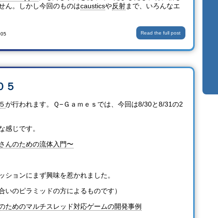
せん。しかし今回のものは
caustics
や
反射
まで、いろんなエ
Read the full post
005
０５
５
が行われます。Ｑ−Ｇａｍｅｓでは、今回は8/30と8/31の2
な感じです。
さんのための流体入門〜
ッションにまず興味を惹かれました。
合いのピラミッドの方によるものです）
のためのマルチスレッド対応ゲームの開発事例