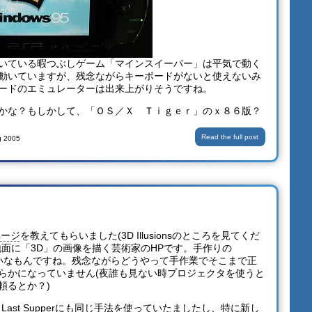
いている暇つぶしゲーム「マインスイーパー」は平気で動く
動いていますが、残念ながらキーボードがないと使えないみ
ードのエミュレーターは出来上がりそうですね。
かな？もしかして、「ＯＳ／Ｘ Ｔｉｇｅｒ」のｘ８６版？
Read the full post
g 2005
ページ
を教えてもらいました(3D Illusionsのところを見てくだ
地面に「3D」の画像を描く芸術家のHPです。手作りの
lityみたいなもんですね。残念ながらどうやって手作業でそこまで正
らかになっていません(夜誰も見ない時プロジェクタを使うと
頼るとか？)
 Last Supper
にも同じ手法を使っていたましたし、特に新し