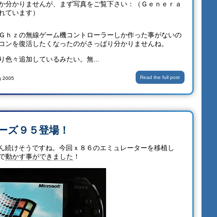
か分かりませんが、まず写真をご覧下さい：（Ｇｅｎｅｒａ
れています）
Ｇｈｚの無線ゲーム機コントローラーしか作った事がないの
コンを復活したくなったのがさっぱり分かりませんね。
色々追加しているみたい。無...
Read the full post
g 2005
ドーズ９５登場！
どん続けそうですね。今回ｘ８６のエミュレーターを移植し
で
動かす事ができました
！