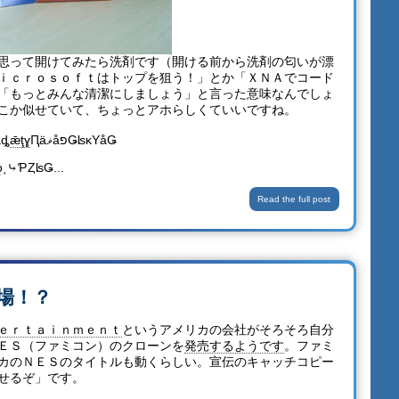
思って開けてみたら洗剤です（開ける前から洗剤の匂いが漂
ｉｃｒｏｓｏｆｔはトップを狙う！」とか「ＸＮＡでコード
「もっとみんな清潔にしましょう」と言った意味なんでしょ
こか似せていて、ちょっとアホらしくていいですね。
åȡ
ǣţɣ
ԤäޥåפǤʪκΥåǤ
ǫ˲⤷ƤȤʪǤ...
Read the full post
場！？
ｅｒｔａｉｎｍｅｎｔ
というアメリカの会社がそろそろ自分
ＥＳ（ファミコン）のクローンを
発売するようです
。ファミ
カのＮＥＳのタイトルも動くらしい。宣伝のキャッチコピー
せるぞ」です。