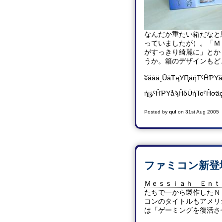
なんだか重たい箱だなと
っていましたが）。「Ｍ
がすっきり綺麗に」とか
うか。箱のデザインもど
ʬåǡä˰ŪäΤ
ңУ
ԤäήΤˤĤƤΥ
ήϳؤˤĤƤΥåϡĤδŪήΤοˤĤơä
Posted by
qul
on
31st Aug 2005
ファミコン新登
Ｍｅｓｓｉａｈ Ｅｎｔ
たちで一から製作したＮ
コンのタイトルもアメリ
は「ゲーミングを復活さ