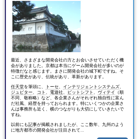
最近、さまざまな開発会社の方とお会いさせていただく機
会がありました。京都は本当にゲーム開発会社が多いのが
特徴だなと感じます。まさに開発会社の城下町ですね。そ
こに歴史があり、伝統があり、革新があります。
任天堂
を筆頭に、
トーセ
、
インテリジェントシステムズ
、
ジュピター
、
コト
、
電遊社
、
ビットシフト
、
ヴィテイ
（順
不同、敬称略）など、各企業さんがそれぞれ独自性に富ん
だ社風、経歴を持っておられます。特にいくつかの企業さ
んは事務所も近く、横のつながりも大切にしていきたいで
すね。
以前にも
記事
が掲載されましたが、ここ数年、九州のよう
に地方都市の開発会社が注目されて...