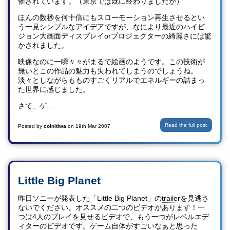
催されています。（東京では既に終わりましたが）
ほんの数秒を何十倍にもスローモーション再生させるとい
う一見シンプルなアイデアですが、なにより最近のハイビ
ジョン大画面ディスプレイorプロジェクターの綺麗さには驚
かされました。
映像なのに一瞬々々がまるで絵画のようです。この技術が
無いとこの作品の魅力も失われてしまうのでしょうね。
淡々としながらもものすごくリアルでエネルギーの詰まっ
た世界に感じました。
さて、ゲ...
Read the full post
Posted by
colnitiwa
on
19th Mar 2007
Little Big Planet
昨日ソニーが発表した「Little Big Planet」の
trailer
を見逃さ
ないでください。オススメの二つのビデオがあります！一
つは4人のプレイを見せるビデオで、もう一つがレベルエデ
ィターのビデオです。ゲーム自体がすごいなぁと思った